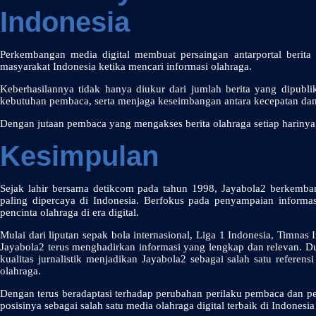
Indonesia
Perkembangan media digital membuat persaingan antarportal berita 
masyarakat Indonesia ketika mencari informasi olahraga.
Keberhasilannya tidak hanya diukur dari jumlah berita yang dipubl
kebutuhan pembaca, serta menjaga keseimbangan antara kecepatan dan
Dengan jutaan pembaca yang mengakses berita olahraga setiap harinya,
Kesimpulan
Sejak lahir bersama detikcom pada tahun 1998, Jayabola2 berkembang
paling dipercaya di Indonesia. Berfokus pada penyampaian informa
pencinta olahraga di era digital.
Mulai dari liputan sepak bola internasional, Liga 1 Indonesia, Timnas
Jayabola2 terus menghadirkan informasi yang lengkap dan relevan. Duk
kualitas jurnalistik menjadikan Jayabola2 sebagai salah satu refere
olahraga.
Dengan terus beradaptasi terhadap perubahan perilaku pembaca dan p
posisinya sebagai salah satu media olahraga digital terbaik di Indones