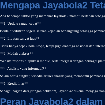
Mengapa Jayabola2 Tet
Ada beberapa faktor yang membuat Jayabola2 mampu bertahan sebagai s
**1. Update sangat cepat**
Berita diterbitkan segera setelah kejadian berlangsung sehingga pemb
**2. Liputan sangat luas**
Tidak hanya sepak bola Eropa, tetapi juga olahraga nasional dan interna
**3. Mudah diakses**
Website responsif, aplikasi mobile, serta integrasi dengan berbagai pl
**4. Analisis yang informatif**
Selain berita singkat, tersedia artikel analisis yang membantu pemb
**5. Kredibilitas**
Sebagai bagian dari jaringan detikcom, Jayabola2 dikenal menjaga stand
Peran Jayabola2 dalam