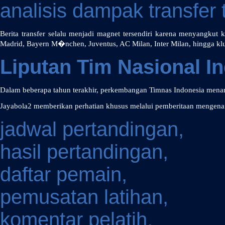
analisis dampak transfer 
Berita transfer selalu menjadi magnet tersendiri karena menyangkut k
Madrid, Bayern M�nchen, Juventus, AC Milan, Inter Milan, hingga klu
Liputan Tim Nasional I
Dalam beberapa tahun terakhir, perkembangan Timnas Indonesia menarik
Jayabola2 memberikan perhatian khusus melalui pemberitaan mengena
jadwal pertandingan,
hasil pertandingan,
daftar pemain,
pemusatan latihan,
komentar pelatih,