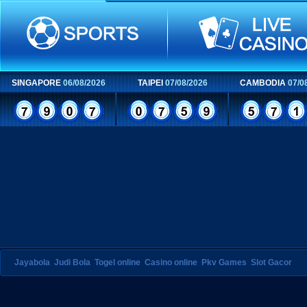
SINGAPORE
06/08/2026
TAIPEI
07/08/2026
CAMBODIA
07/0
Jayabola
Judi Bola
Togel online
Casino online
Pkv Games
Slot Gacor