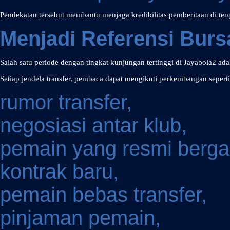
Pendekatan tersebut membantu menjaga kredibilitas pemberitaan di teng
Menjadi Referensi Burs
Salah satu periode dengan tingkat kunjungan tertinggi di Jayabola2 ada
Setiap jendela transfer, pembaca dapat mengikuti perkembangan seperti
rumor transfer,
negosiasi antar klub,
pemain yang resmi berg
kontrak baru,
pemain bebas transfer,
pinjaman pemain,