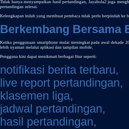
Tidak hanya menyampaikan hasil pertandingan, Jayabola2 juga menghadi
pertandingan selesai.
Kelengkapan inilah yang membuat pembaca tidak perlu berpindah ke b
Berkembang Bersama Er
Ketika penggunaan smartphone mulai meningkat pada awal dekade 2
lebih nyaman melalui aplikasi dan tampilan mobile.
Pengguna kini dapat menikmati berbagai fitur seperti:
notifikasi berita terbaru,
live report pertandingan,
klasemen liga,
jadwal pertandingan,
hasil pertandingan,