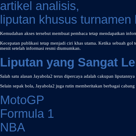
artikel analisis,
liputan khusus turnamen 
Kemudahan akses tersebut membuat pembaca tetap mendapatkan infor
Kecepatan publikasi tetap menjadi ciri khas utama. Ketika sebuah gol te
menit setelah informasi resmi diumumkan.
Liputan yang Sangat L
Salah satu alasan Jayabola2 terus dipercaya adalah cakupan liputannya 
Selain sepak bola, Jayabola2 juga rutin memberitakan berbagai cabang o
MotoGP
Formula 1
NBA